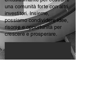
una comunità forte con altri
investitori. Insieme,
possiamo condividere idee,
risorse e opportunità per
crescere e prosperare.
Siamo un team di