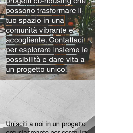
progetti co-housing che
possono trasformare il
tuo spazio in una
comunità vibrante e
accogliente. Contattaci
per esplorare insieme le
possibilità e dare vita a
un progetto unico!
Unisciti a noi in un progetto
entusiasmante per costruire