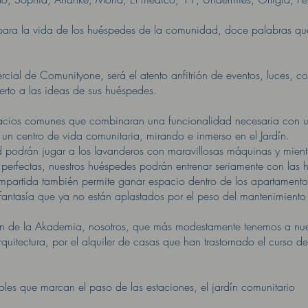
 para la vida de los huéspedes de la comunidad, doce palabras que 
rcial de Comunityone, será el atento anfitrión de eventos, luces, co
erto a las ideas de sus huéspedes.
acios comunes que combinaran una funcionalidad necesaria con 
 un centro de vida comunitaria, mirando e inmerso en el Jardín.
 podrán jugar a los lavanderos con maravillosas máquinas y mientr
 perfectas, nuestros huéspedes podrán entrenar seriamente con las 
mpartida también permite ganar espacio dentro de los apartamento
fantasía que ya no están aplastados por el peso del mantenimiento
rdín de la Akademia, nosotros, que más modestamente tenemos a nues
quitectura, por el alquiler de casas que han trastornado el curso de
rboles que marcan el paso de las estaciones, el jardín comunitario