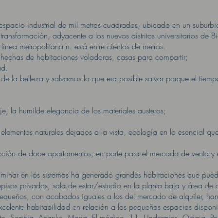
espacio industrial de mil metros cuadrados, ubicado en un suburb
 transformación, adyacente a los nuevos distritos universitarios d
 linea metropolitana n. está entre cientos de metros.
hechas de habitaciones voladoras, casas para compartir;
ad.
de la belleza y salvamos lo que era posible salvar porque el tiemp
e, la humilde elegancia de los materiales austeros;
lementos naturales dejados a la vista, ecología en lo esencial que 
trucción de doce apartamentos, en parte para el mercado de venta y
eliminar en los sistemas ha generado grandes habitaciones que pue
pisos privados, sala de estar/estudio en la planta baja y área de d
equeños, con acabados iguales a los del mercado de alquiler, ha
xcelente habitabilidad en relación a los pequeños espacios disponi
to, Sophia, Ananke, Moria, El médico, 11, Undermies, Ortigia, Pe