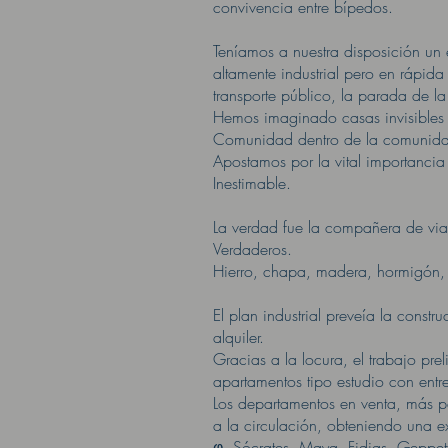
convivencia entre bípedos.
Teníamos a nuestra disposición un 
altamente industrial pero en rápida
transporte público, la parada de la
Hemos imaginado casas invisibles 
Comunidad dentro de la comunid
Apostamos por la vital importancia 
Inestimable.
La verdad fue la compañera de viaj
Verdaderos.
Hierro, chapa, madera, hormigón, e
El plan industrial preveía la cons
alquiler.
Gracias a la locura, el trabajo pr
apartamentos tipo estudio con entre
Los departamentos en venta, más p
a la circulación, obteniendo una e
φ, Sócrates, Maya, Fidias, Geppet