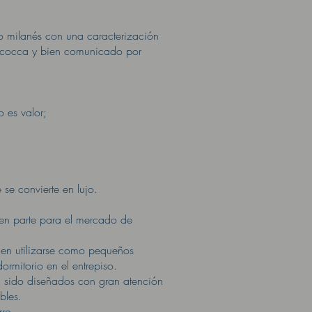
io milanés con una caracterización
e Bicocca y bien comunicado por
o es valor;
se convierte en lujo.
 en parte para el mercado de
den utilizarse como pequeños
ormitorio en el entrepiso.
n sido diseñados con gran atención
bles.
rro.