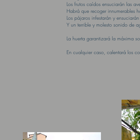
Los frutos caídos ensuciarán las av
Habrá que recoger innumerables h
Los pájaros infestarán y ensuciarán
Y un terrible y molesto sonido de a
La huerta garantizará la máxima som
En cualquier caso, calentará los c