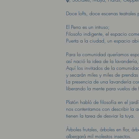
Doce lofts, doce escenas teatrales
El Perro es un intruso;
Filosofo indigente, el espacio come
Puerta a la ciudad, un espacio abi
Para la comunidad queríamos esp
así nació la idea de la lavandería,
Aquí los invitados de la comunidad
y secarán miles y miles de prendas
La presencia de una lavandería co
liberando la mente para vuelos de 
Platón habló de filosofía en el ja
nos contentamos con describir la ar
tienen la tarea de desviar la tuya.
Árboles frutales, árboles en flor, á
albergará mil molestos insectos.